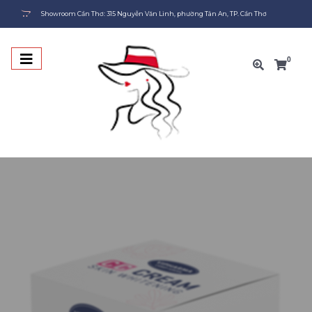
Showroom TP.HCM: 204H Sư Vạn Hạnh, Phường An Đông, TP. Hồ Chí Minh
0