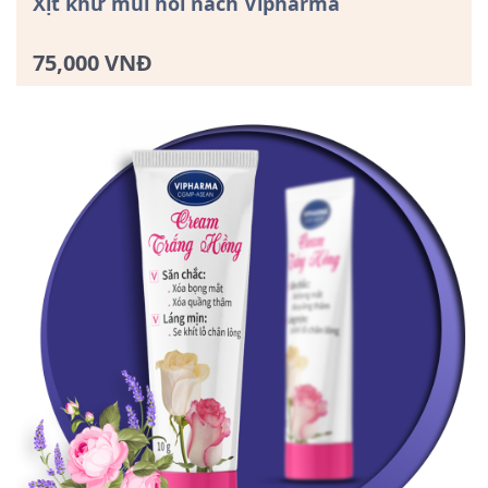
Xịt khử mùi hôi nách Vipharma
75,000 VNĐ